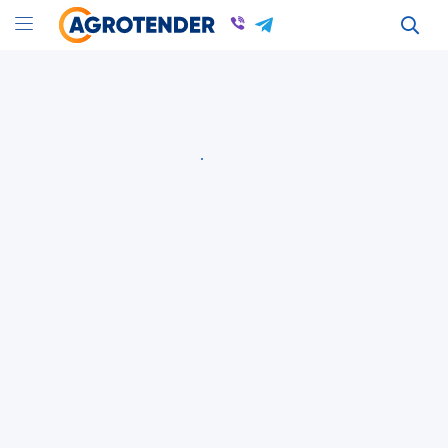
Оголошення
Оголошення в Киевской області
Саженцы в Киеве.
Всі оголошення
Саджанці
Київська область
Саджанці
Київська область