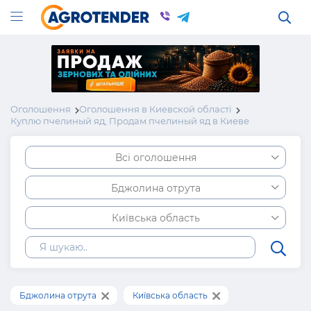
Оголошення
Оголошення в Киевской області
Куплю пчелиный яд, Продам пчелиный яд в Киеве
Всі оголошення
Бджолина отрута
Київська область
Бджолина отрута
Київська область