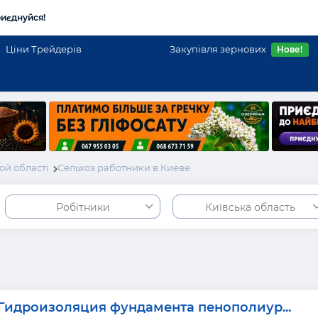
иєднуйся!
Ціни Трейдерів
Закупівля зернових
Нове!
ой області
Сельхоз работники в Киеве
Робітники
Київська область
Гидроизоляция фундамента пенополиур...