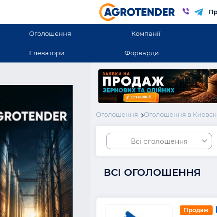
Пр
Оголошення
Компанії
Елеватори
Форварди
Оголошення
Оголошення в Киевск
Всі оголошення
ВСІ ОГОЛОШЕННЯ
Продаж