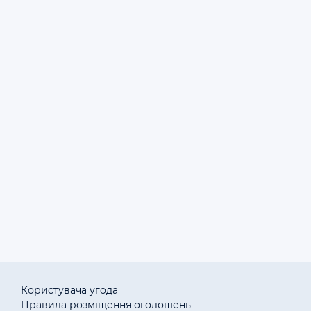
Емкость на прицепной
П
опрыскиватель Зазимье 24
865 грн.
07.06.2026
Емкость на прицепной
П
опрыскиватель AGRO 300..
54400 грн.
07.06.2026
1
Объявления: куплю Емкость, продам Емкость в Киеве
Киевской области.
Користувача угода
Правила розміщення оголошень