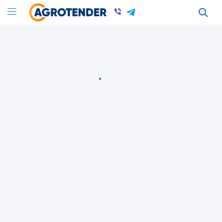
Оголошення
Оголошення в Киевской області
Куплю Емкость, Продам Емкость в Киеве
Всі оголошення
Місткість
Київська область
Місткість
Київська область