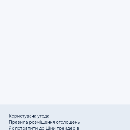
Спирулина
П
200 грн.
0,25 кг
29.04.2024
Консервы оптом
П
Договірна
25.03.2024
1
Другие продукты переработки с/х продукции в Киеве
Користувача угода
Правила розміщення оголошень
Як потрапити до Ціни трейдерів