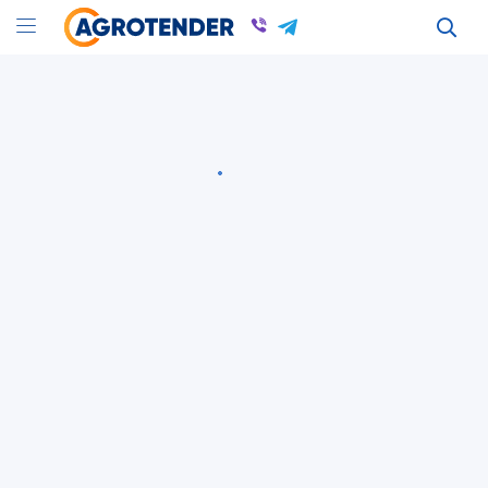
Оголошення
Оголошення в Киевской області
Всі оголошення
інше
Київська область
інше
Київська область