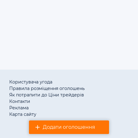
18.10.2021
1
Объявления: куплю оборудование для переработки,
продам оборудование для переработки в Киеве Киевской
области.
Користувача угода
Правила розміщення оголошень
Як потрапити до Ціни трейдерів
Контакти
Реклама
Карта сайту
Додати оголошення
© «АгротендерTM» 2011–2026