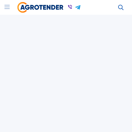
Оголошення
Оголошення в Киевской області
С/х оборудование для переработки в Киеве
Всі оголошення
Для переробки
Київська область
Для переробки
Київська область