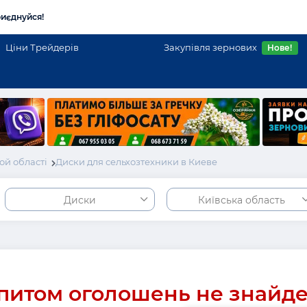
иєднуйся!
Ціни Трейдерів
Закупівля зернових
Нове!
ой області
Диски для сельхозтехники в Киеве
Диски
Київська область
питом оголошень не знайд