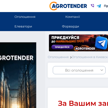
Пр
Оголошення
Компанії
Елеватори
Форварди
Оголошення
Оголошення в Киевск
Всі оголошення
За Вашим за