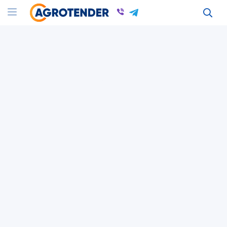
Оголошення
Оголошення в Киевской області
Куплю горчицу, Продам горчицу в Киеве
Всі оголошення
Гірчиця
Київська область
Гірчиця
Київська область