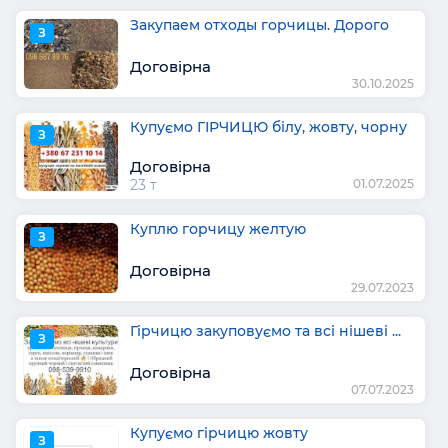
Закупаем отходы горчицы. Дорого
З
Договірна
30.10.2025
Купуємо ГІРЧИЦЮ білу, жовту, чорну
З
Договірна
23 т
01.07.2025
Куплю горчицу желтую
З
Договірна
29.07.2023
Гірчицю закуповуємо та всі нішеві ...
З
Договірна
07.07.2023
Купуємо гірчицю жовту
З