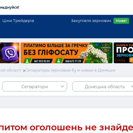
иєднуйся!
Ціни Трейдерів
Закупівля зернових
Нове!
ой області
Сепараторы зерновые бу и новые в Донецке
Сепаратори
Донецька область
питом оголошень не знайд