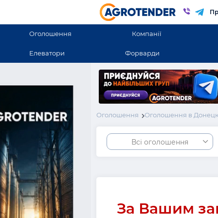
Пр
Оголошення
Компанії
Елеватори
Форварди
Оголошення
Оголошення в Донецк
Всі оголошення
За Вашим за