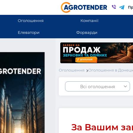
Пр
Оголошення
Компанії
Елеватори
Форварди
Оголошення
Оголошення в Донецк
Всі оголошення
За Вашим за