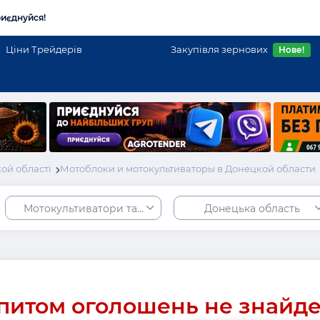
иєднуйся!
Ціни Трейдерів
Закупівля зернових
Нове!
ой області
Мотоблоки и мотокультиваторы в Донецкой области
Мотокультиватори та мотоблоки
Донецька область
питом оголошень не знайд