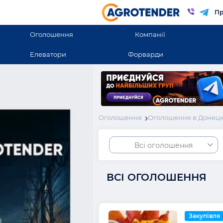
Пр
Оголошення
Компанії
Елеватори
Форварди
Оголошення
Оголошення в Донецк
Всі оголошення
ВСІ ОГОЛОШЕННЯ
Закупівля