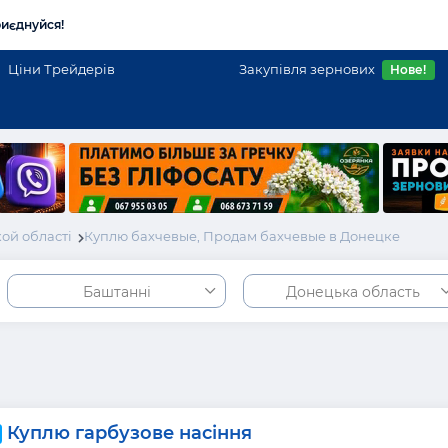
иєднуйся!
Ціни Трейдерів
Закупівля зернових
Нове!
ой області
Куплю бахчевые, Продам бахчевые в Донецке
Баштанні
Донецька область
Куплю гарбузове насіння