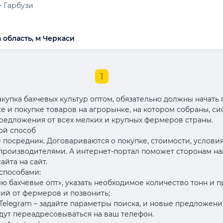
> Гарбузи
 область, м Черкаси
1
купка бахчевых культур оптом, обязательно должны начать п
 и покупке товаров на агрорынке, на котором собраны, с
редложения от всех мелких и крупных фермеров страны.
ой способ
е посредник. Договариваются о покупке, стоимости, услов
роизводителями. А интернет-портал поможет сторонам найт
йта на сайт.
способами:
лю бахчевые опт», указать необходимое количество тонн и 
ий от фермеров и позвонить;
и Telegram – задайте параметры поиска, и новые предложен
дут переадресовываться на ваш телефон.