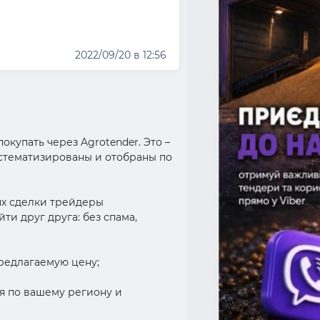
2022/09/20 в 12:56
окупать через Agrotender. Это –
истематизированы и отобраны по
иях сделки трейдеры
и друг друга: без спама,
предлагаемую цену;
ия по вашему региону и