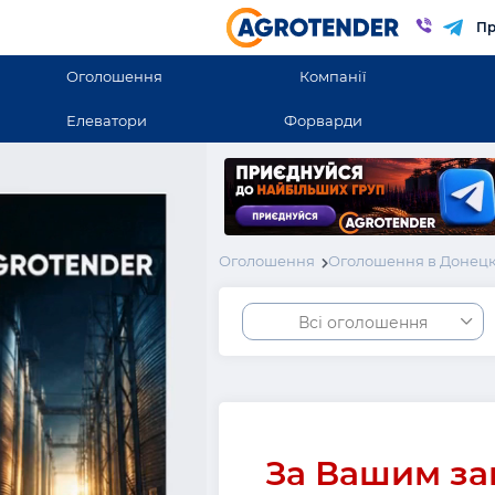
Пр
Оголошення
Компанії
Елеватори
Форварди
Оголошення
Оголошення в Донецк
Всі оголошення
За Вашим за