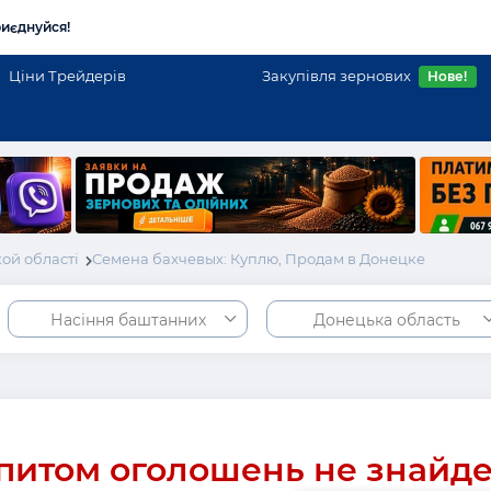
иєднуйся!
Ціни Трейдерів
Закупівля зернових
Нове!
ой області
Семена бахчевых: Куплю, Продам в Донецке
Насіння баштанних
Донецька область
питом оголошень не знайд