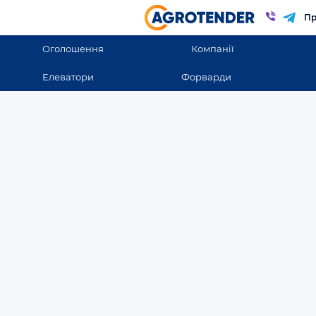
Пр
Оголошення
Компанії
Елеватори
Форварди
Оголошення
Оголошення в Донецк
Всі оголошення
ВСІ ОГОЛОШЕННЯ
Закупівля