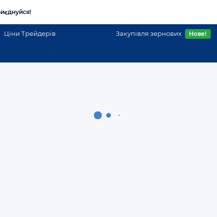
иєднуйся!
Ціни Трейдерів
Закупівля зернових
Нове!
ой області
Куплю мед, Продам мёд в Донецке
Мед
Донецька область
Оптова закупівля меду