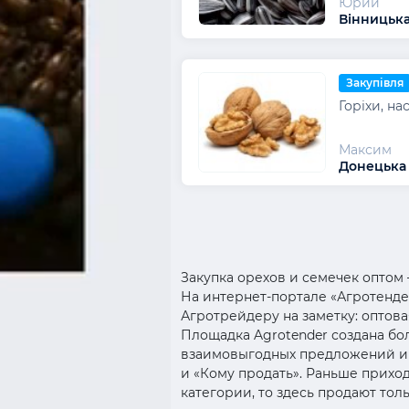
Юрий
Вінницька
Закупівля
Горіхи, на
Максим
Донецька 
Закупка орехов и семечек оптом 
На интернет-портале «Агротендер
Агротрейдеру на заметку: оптов
Площадка Agrotender создана бол
взаимовыгодных предложений и с
и «Кому продать». Раньше прихо
категории, то здесь продают то