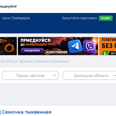
иєднуйся!
Ціни Трейдерів
Закупівля зернових
Нове!
ой області
Орехи, семечки в Донецке
Горіхи, насіння
Донецька область
Семочка тыквенная