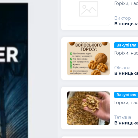
Горіхи, на
Виктор
Вінницька
Закупівля
Горіхи, на
Oksana
Вінницька
Закупівля
Горіхи, на
Татьяна
Вінницька