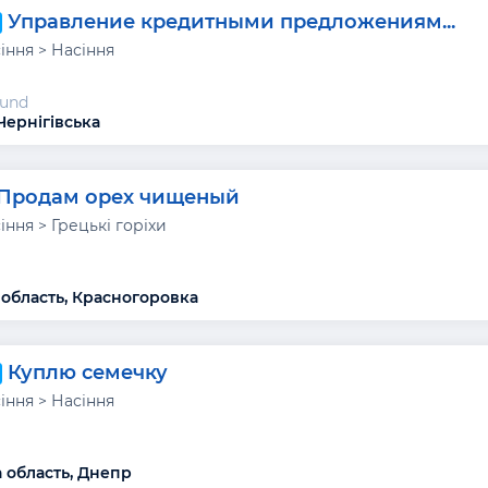
Управление кредитными предложениям...
сіння > Насіння
Fund
Чернігівська
Продам орех чищеный
сіння > Грецькі горіхи
область, Красногоровка
Куплю семечку
сіння > Насіння
а
 область, Днепр