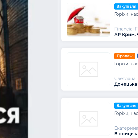
Закупівля
Горіхи, на
Financial 
АР Крим, 
Продаж
Горіхи, на
Светлана
Донецька 
Закупівля
Горіхи, на
Екатерин
Вінницька