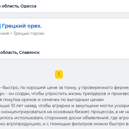
 область, Одесса
Грецкий орех.
сіння > Грецькі горіхи
область, Славянск
1
– быстро, по хорошей цене за тонну, у проверенного фермер
» - он создан, чтобы упростить жизнь трейдеров и произв
ая покупка орехов и семечек по выгодным ценам
ьше 10 лет назад, чтобы аграрии и закупщики могли ускор
концентрироваться на основных-бизнес процессах, а не н
дилось использовать сторонние доски объявлений, где агр
лько агропродукцию, и с помощью фильтров можно быстро 