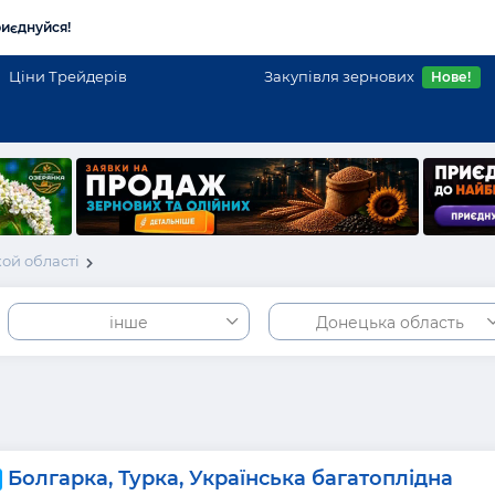
иєднуйся!
Ціни Трейдерів
Закупівля зернових
Нове!
ой області
інше
Донецька область
Болгарка, Турка, Українська багатоплідна