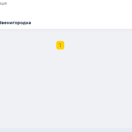
інше
 Звенигородка
1