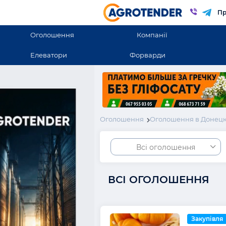
Пр
Оголошення
Компанії
Елеватори
Форварди
Оголошення
Оголошення в Донецк
Всі оголошення
ВСІ ОГОЛОШЕННЯ
Закупівля