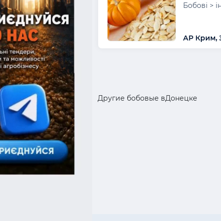
Бобові > 
АР Крим,
Другие бобовые вДонецке