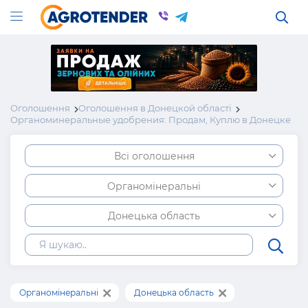
Оголошення
Оголошення в Донецкой області
Органоминеральные удобрения: Продам, Куплю в Донецке
Всі оголошення
Органомінеральні
Донецька область
Органомінеральні
Донецька область