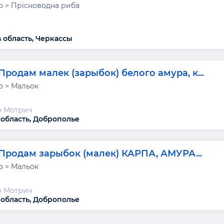
 > Прісноводна риба
 область, Черкассы
Продам малек (зарыбок) белого амура, к...
 > Мальок
р Мотрич
область, Доброполье
Продам зарыбок (малек) КАРПА, АМУРА...
 > Мальок
р Мотрич
область, Доброполье