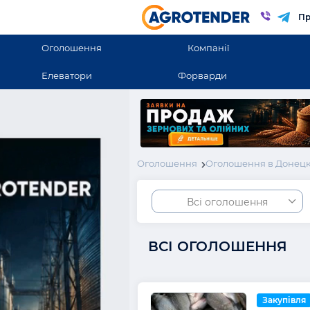
Пр
Оголошення
Компанії
Елеватори
Форварди
Оголошення
Оголошення в Донецк
Всі оголошення
ВСІ ОГОЛОШЕННЯ
Закупівля