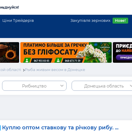
иєднуйся!
Ціни Трейдерів
Закупівля зернових
Нове!
ой області
Рыба живым весом в Донецке
Рибництво
Донецька область
Куплю оптом ставкову та річкову рибу. ...