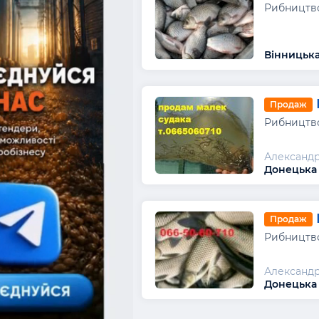
Рибництво
Вінницька
Продаж
Рибництво
Александ
Донецька 
Продаж
Рибництво
Александ
Донецька 