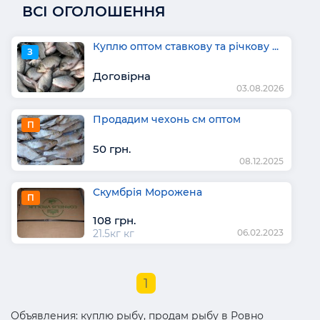
ВСІ ОГОЛОШЕННЯ
Куплю оптом ставкову та річкову ...
З
Договірна
03.08.2026
Продадим чехонь см оптом
П
50 грн.
08.12.2025
Скумбрія Морожена
П
108 грн.
21.5кг кг
06.02.2023
1
Объявления: куплю рыбу, продам рыбу в Ровно