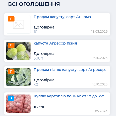
ВСІ ОГОЛОШЕННЯ
Продам капусту, сорт Анкома
П
Договірна
10 т
18.03.2026
капуста Агресор пізня
П
Договірна
500 т
16.10.2025
Продам пізню капусту, сорт Агресор.
П
Договірна
30 т
15.10.2025
Куплю картоплю по 16 кг от 5т до 35т
З
16 грн.
11.05.2024