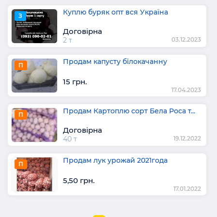
Куплю буряк опт вся Україна
З
Договірна
2 т
03.12.2023
Продам капусту білокачанну
П
15 грн.
17.04.2023
Продам Картоплю сорт Бела Роса т...
П
Договірна
40 т
19.12.2022
Продам лук урожай 2021года
П
5,50 грн.
17.01.2022