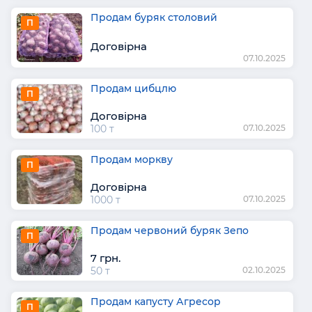
Продам буряк столовий
П
Договірна
07.10.2025
Продам цибцлю
П
Договірна
100 т
07.10.2025
Продам моркву
П
Договірна
1000 т
07.10.2025
Продам червоний буряк Зепо
П
7 грн.
50 т
02.10.2025
Продам капусту Агресор
П