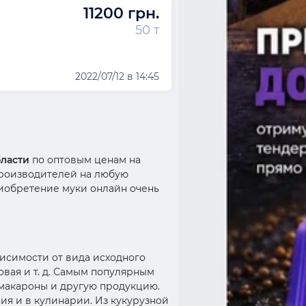
11200 грн.
50 т
2022/07/12 в 14:45
бласти
по оптовым ценам на
производителей на любую
риобретение муки онлайн очень
висимости от вида исходного
совая и т. д. Самым популярным
 макароны и другую продукцию.
ия и в кулинарии. Из кукурузной