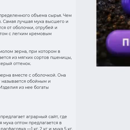
определенного объема сырья. Чем
. Самая лучшая мука высшего и
ся от оболочки, отрубей и
етом с легким кремовым
молом зерна, при котором в
ается из мягких сортов пшеницы,
серый оттенок.
ерна вместе с оболочкой. Она
т называется обойным и
Изделия из нее богаты
редлагает аграрный сайт, где
 мука оптом предлагается в
сфасовка —1 кг, 2 кг и мука 5 кг.