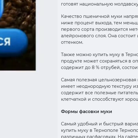
готовят национальную молдавск
Качество пшеничной муки напрям
ниже процент выхода, тем меньш
первого сорта производится мет
алейронового слоя. Она состоит
оттенком.
Также можно купить муку в Терн
продукте может сохраняться в о
содержит до 8 % отрубей, состо
Самая полезная цельнозерновая 
имеет неоднородную текстуру из
содержит все полезные питатель
клетчаткой и способствуют хор
Формы фасовки муки
Самый удобный и быстрый вариа
купить муку в Тернополе Терноп
различных расфасовках. На сайте 