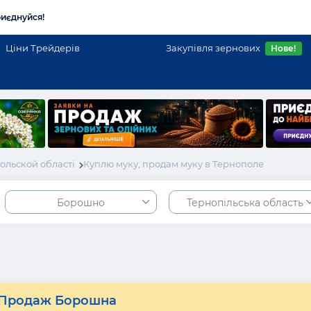
иєднуйся!
Ціни Трейдерів
Закупівля зернових
Нове!
ольской області
Куплю муку, продам муку в Тернополе
Борошно
Тернопільська область
Продаж Борошна