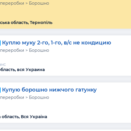
 переробки > Борошно
ська область, Тернопіль
Куплю муку 2-го, 1-го, в/с не кондицию
 переробки > Борошно
анс
область, вся Украина
Купую борошно нижчого гатунку
 переробки > Борошно
 область, Вся Україна