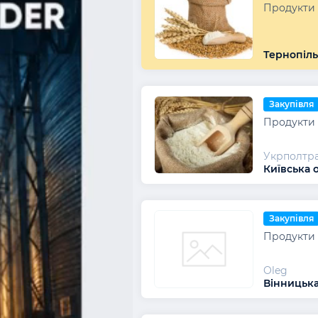
Продукти
Тернопіль
Закупівля
Продукти
Укрполтр
Київська 
Закупівля
Продукти
Oleg
Вінницька