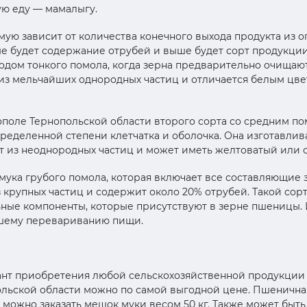
ую еду — мамалыгу.
ую зависит от количества конечного выхода продукта из 
е будет содержание отрубей и выше будет сорт продукции
одом тонкого помола, когда зерна предварительно очищают
 из мельчайших однородных частиц и отличается белым цв
ополе Тернопольской области второго сорта со средним по
пределенной степени клетчатка и оболочка. Она изготавлив
ит из неоднородных частиц и может иметь желтоватый или 
мука грубого помола, которая включает все составляющие з
 крупных частиц и содержит около 20% отрубей. Такой сор
ные компоненты, которые присутствуют в зерне пшеницы. 
ошему перевариванию пищи.
нт приобретения любой сельскохозяйственной продукции п
ольской области можно по самой выгодной цене. Пшеничная
можно заказать мешок муки весом 50 кг. Также может быть ра