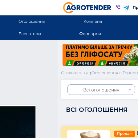
Пр
Оголошення
Компанії
Елеватори
Форварди
Оголошення
Оголошення в Терноп
Всі оголошення
ВСІ ОГОЛОШЕННЯ
Продаж