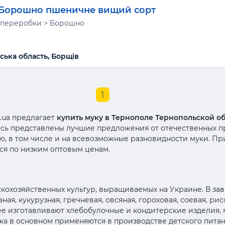
Борошно пшеничне вищий сорт
 переробки > Борошно
ська область, Борщів
1
.ua предлагает
купить муку в Тернополе Тернопольской о
есь представлены лучшие предложения от отечественных 
, в том числе и на всевозможные разновидности муки. П
тся по низким оптовым ценам.
скохозяйственных культур, выращиваемых на Украине. В за
ая, кукурузная, гречневая, овсяная, гороховая, соевая, ри
ее изготавливают хлебобулочные и кондитерские изделия,
ука в основном применяются в производстве детского питан