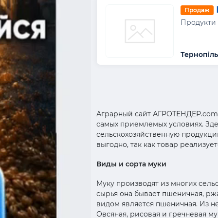
Продаж
Продукти
Тернопіль
Аграрный сайт АГРОТЕНДЕР.com
самых приемлемых условиях. Зд
сельскохозяйственную продукцию
выгодно, так как товар реализуе
Виды и сорта муки
Муку производят из многих сель
сырья она бывает пшеничная, ржан
видом является пшеничная. Из н
Овсяная, рисовая и гречневая м