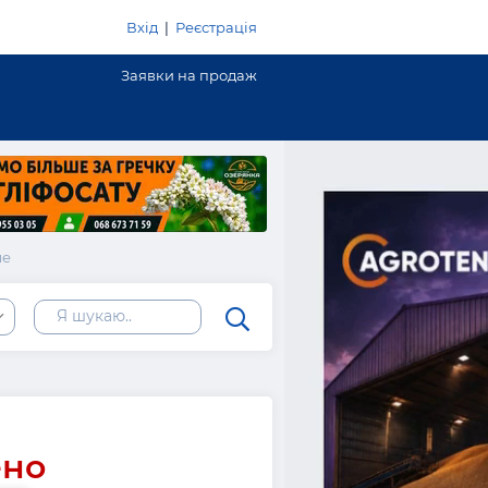
Вхід
|
Реєстрація
Заявки на продаж
ле
ено