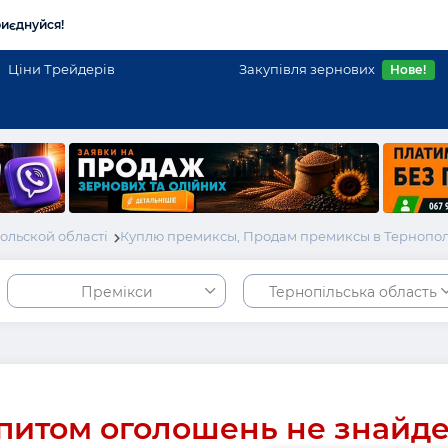
иєднуйся!
Ціни Трейдерів
Закупівля зернових
Нове!
ольской області
Куплю премиксы, Продам премиксы в Тернопо
Премікси
Тернопільська область
питом оголошень не знайд