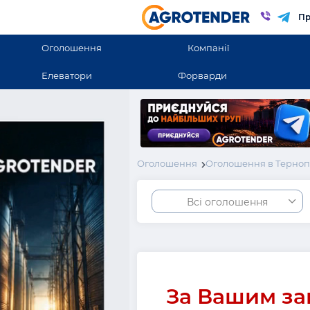
Пр
Оголошення
Компанії
Елеватори
Форварди
Оголошення
Оголошення в Терноп
Всі оголошення
За Вашим за