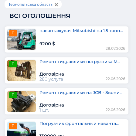
Тернопільська область
ВСІ ОГОЛОШЕННЯ
навантажувач Mitsubishi на 1.5 тонн...
П
9200 $
28.07.2026
Ремонт гидравлики погрузчика M...
П
Договірна
280 услуга
22.06.2026
Ремонт гидравлики на JCB - Звони...
П
Договірна
1 шт.
22.06.2026
Погрузчик фронтальный наванта...
П
130000 грн.