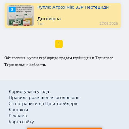
Куплю Агрохімію ЗЗР Пестециди
З
Договірна
1 кг
27.03.2026
1
Объявления: куплю гербициды, продам гербициды в Тернополе
Тернопольской области.
Користувача угода
Правила розміщення оголошень
Як потрапити до Ціни трейдерів
Контакти
Реклама
Карта сайту