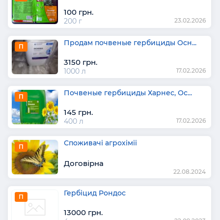
100 грн.
200 г
23.02.2026
Продам почвеные гербициды Осн...
П
3150 грн.
1000 л
17.02.2026
Почвеные гербициды Харнес, Ос...
П
145 грн.
400 л
17.02.2026
Споживачі агрохіміі
П
Договірна
22.08.2024
Гербіцид Рондос
П
13000 грн.