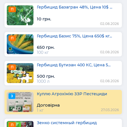
Гербицид Базагран 48%, Цена 10$ ...
П
10 грн.
02.08.2026
Гербицид Базис 75%, Цена 650$ кг...
П
650 грн.
100 кг
02.08.2026
Гербицид Бутизан 400 КС, Цена 5...
П
500 грн.
1000 л
02.08.2026
Куплю Агрохімію ЗЗР Пестециди
З
Договірна
1 кг
27.03.2026
Зенко системный гербицид
П