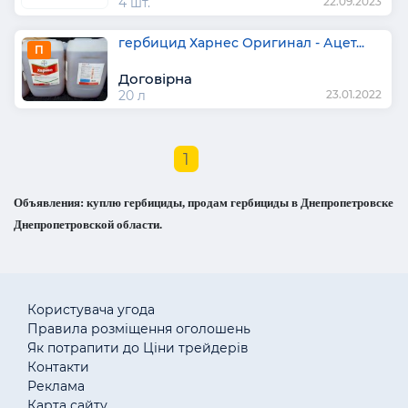
4 шт.
22.09.2023
гербицид Харнес Оригинал - Ацет...
П
Договірна
20 л
23.01.2022
1
Объявления: куплю гербициды, продам гербициды в Днепропетровске
Днепропетровской области.
Користувача угода
Правила розміщення оголошень
Як потрапити до Ціни трейдерів
Контакти
Реклама
Карта сайту