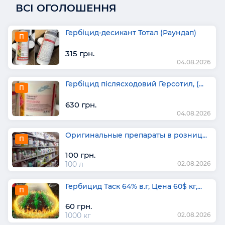
ВСІ ОГОЛОШЕННЯ
Гербіцид-десикант Тотал (Раундап)
П
315 грн.
04.08.2026
Гербіцид післясходовий Герсотил, (...
П
630 грн.
04.08.2026
Оригинальные препараты в розниц...
П
100 грн.
100 л
02.08.2026
Гербицид Таск 64% в.г, Цена 60$ кг,...
П
60 грн.
1000 кг
02.08.2026