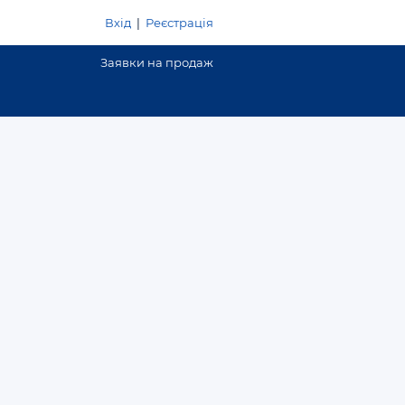
Вхід
|
Реєстрація
Заявки на продаж
сть
Додати оголошення
Договірна