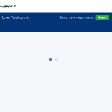
иєднуйся!
Ціни Трейдерів
Закупівля зернових
Нове!
петровской області
Сеялки в Днепропетровской области
Сівалки
Дніпропетровська обла
Продам пропашну сівалку Kuhn Maxima 2 12