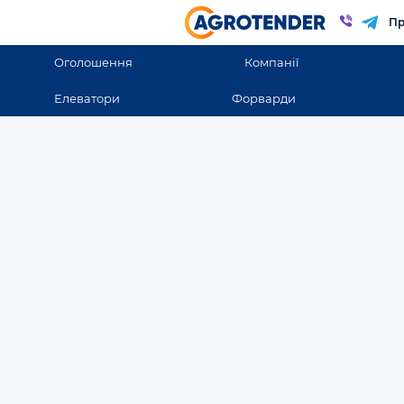
Пр
Оголошення
Компанії
Елеватори
Форварди
Оголошення
Оголошення в Днепро
Всі оголошення
ВСІ ОГОЛОШЕННЯ
Продаж