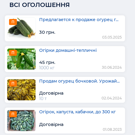
ВСІ ОГОЛОШЕННЯ
Предлагается к продаже огурец г...
П
30 грн.
03.05.2025
Огірки домашні-тепличні
П
45 грн.
1000 кг
30.06.2024
Продам огурец бочковой. Урожай...
П
Договірна
10 т
02.04.2024
Огірок, капуста, кабачки, до 300 кг
П
Договірна
01.08.2023