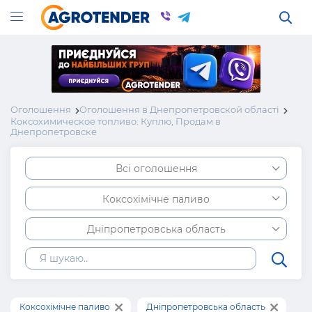
Оголошення
Оголошення в Днепропетровской області
Коксохимическое топливо: Куплю, Продам в
Днепропетровске
Всі оголошення
Коксохімічне паливо
Дніпропетровська область
Коксохімічне паливо
Дніпропетровська область