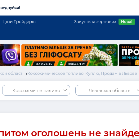
иєднуйся!
Ціни Трейдерів
Закупівля зернових
Нове!
кой області
Коксохимическое топливо: Куплю, Продам в Львове
Коксохімічне паливо
Львівська область
питом оголошень не знайд