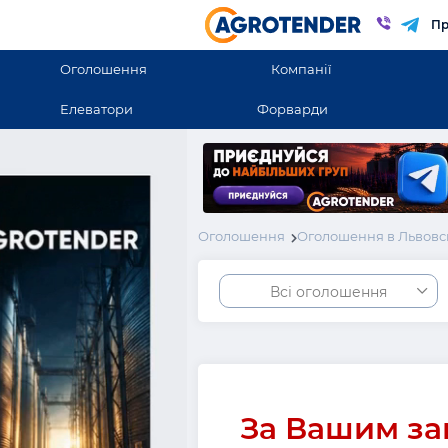
Пр
Оголошення
Компанії
Елеватори
Форварди
Оголошення
Оголошення в Львовс
Всі оголошення
За Вашим за