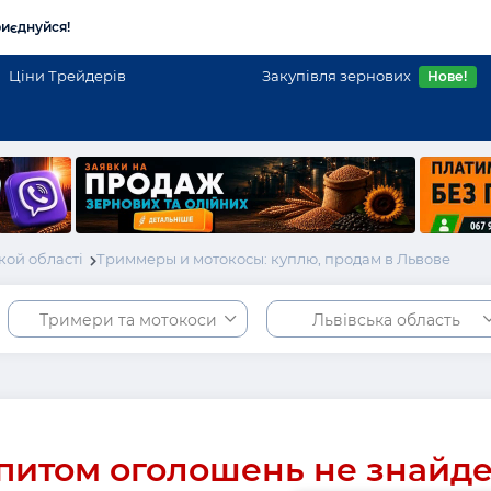
иєднуйся!
Ціни Трейдерів
Закупівля зернових
Нове!
кой області
Триммеры и мотокосы: куплю, продам в Львове
Тримери та мотокоси
Львівська область
питом оголошень не знайд