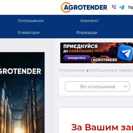
Пр
Оголошення
Компанії
Елеватори
Форварди
Оголошення
Оголошення в Львовс
Всі оголошення
За Вашим за