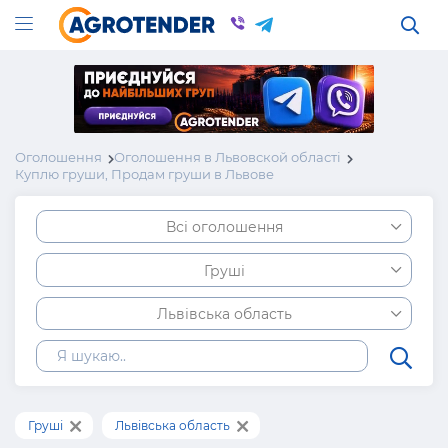
Оголошення
Оголошення в Львовской області
Куплю груши, Продам груши в Львове
Всі оголошення
Груші
Львівська область
Груші
Львівська область