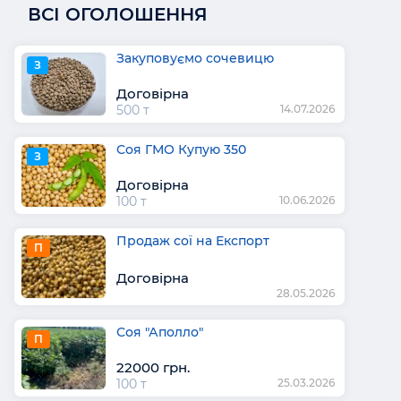
ВСІ ОГОЛОШЕННЯ
Закуповуємо сочевицю
З
Договірна
500 т
14.07.2026
Соя ГМО Купую 350
З
Договірна
100 т
10.06.2026
Продаж сої на Експорт
П
Договірна
28.05.2026
Соя "Аполло"
П
22000 грн.
100 т
25.03.2026