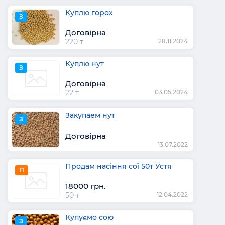
Куплю горох
З
Договірна
220 т
28.11.2024
Куплю нут
З
Договірна
22 т
03.05.2024
Закупаем нут
З
Договірна
13.07.2022
Продам насіння сої 50т Устя
П
18000 грн.
50 т
12.04.2022
Купуємо сою
З