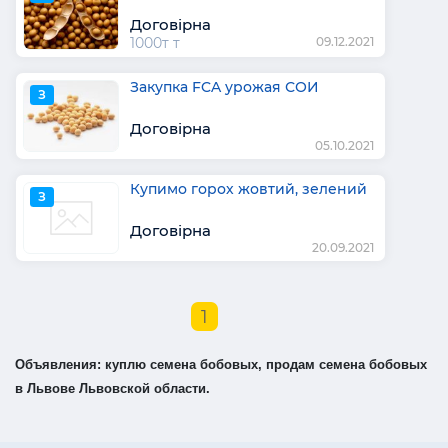
Договірна
1000т т
09.12.2021
Закупка FCA урожая СОИ
З
Договірна
05.10.2021
Купимо горох жовтий, зелений
З
Договірна
20.09.2021
1
Объявления: куплю семена бобовых, продам семена бобовых
в Львове Львовской области.