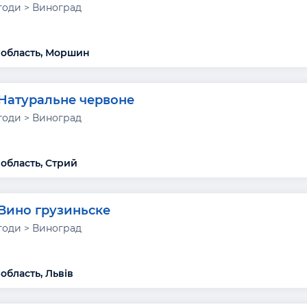
годи > Виноград
 область, Моршин
Натуральне червоне
годи > Виноград
 область, Стрий
Вино грузиньске
годи > Виноград
область, Львів