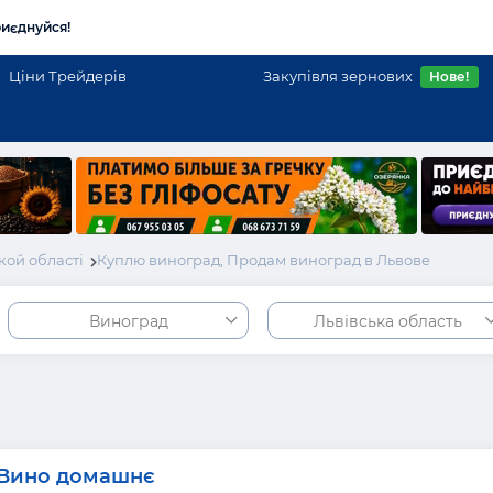
иєднуйся!
Ціни Трейдерів
Закупівля зернових
Нове!
кой області
Куплю виноград, Продам виноград в Львове
Виноград
Львівська область
Вино домашнє