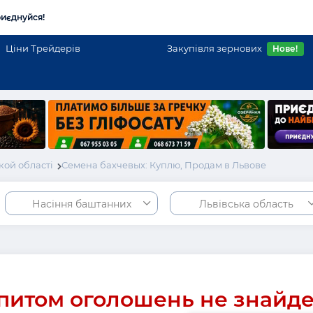
иєднуйся!
Ціни Трейдерів
Закупівля зернових
Нове!
кой області
Семена бахчевых: Куплю, Продам в Львове
Насіння баштанних
Львівська область
питом оголошень не знайд