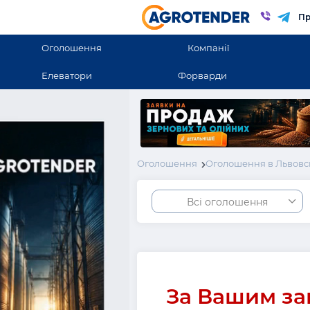
Пр
Оголошення
Компанії
Елеватори
Форварди
Оголошення
Оголошення в Львовс
Всі оголошення
За Вашим за