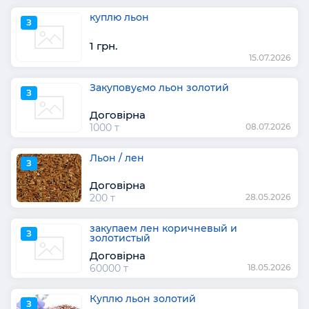
куплю льон
З
1 грн.
15.07.2026
Закуповуємо льон золотий
З
Договірна
1000 т
08.07.2026
Льон / лен
З
Договірна
200 т
28.05.2026
закупаем лен коричневый и
З
золотистый
Договірна
60000 т
18.05.2026
Куплю льон золотий
З