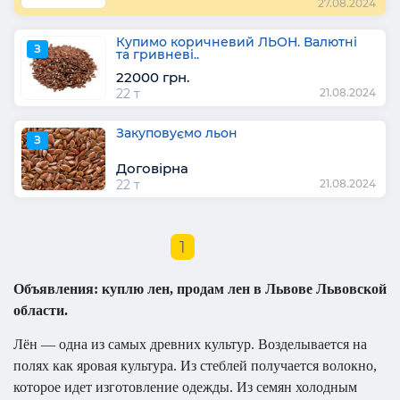
27.08.2024
Купимо коричневий ЛЬОН. Валютні
З
та гривневі..
22000 грн.
22 т
21.08.2024
Закуповуємо льон
З
Договірна
22 т
21.08.2024
1
Объявления: куплю лен, продам лен в Львове Львовской
области.
Лён — одна из самых древних культур. Возделывается на
полях как яровая культура. Из стеблей получается волокно,
которое идет изготовление одежды. Из семян холодным