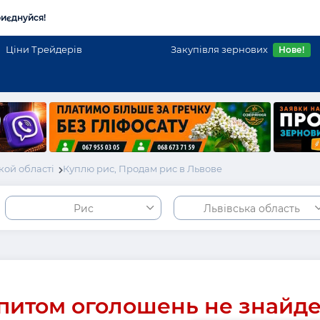
иєднуйся!
Ціни Трейдерів
Закупівля зернових
Нове!
кой області
Куплю рис, Продам рис в Львове
Рис
Львівська область
питом оголошень не знайд