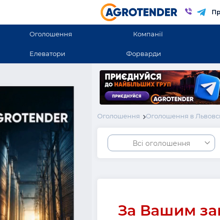
Пр
Оголошення
Компанії
Елеватори
Форварди
Оголошення
Оголошення в Львовс
Всі оголошення
За Вашим за