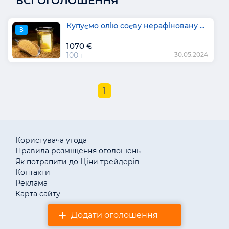
ВСІ ОГОЛОШЕННЯ
Купуємо олію соєву нерафіновану ...
З
1070 €
100 т
30.05.2024
1
Користувача угода
Правила розміщення оголошень
Як потрапити до Ціни трейдерів
Контакти
Реклама
Карта сайту
Додати оголошення
© «АгротендерTM» 2011–2026