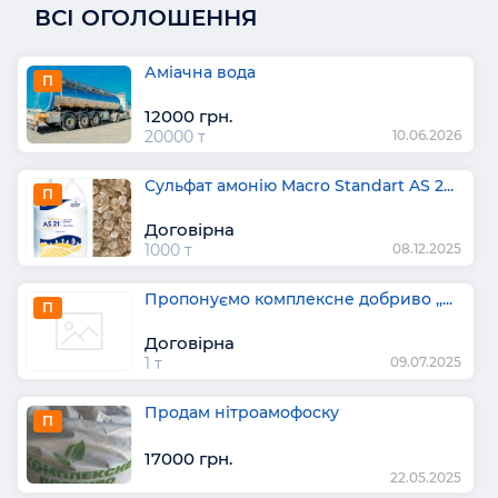
ВСІ ОГОЛОШЕННЯ
Аміачна вода
П
12000 грн.
20000 т
10.06.2026
Сульфат амонію Macro Standart AS 2...
П
Договірна
1000 т
08.12.2025
Пропонуємо комплексне добриво ,,...
П
Договірна
1 т
09.07.2025
Продам нітроамофоску
П
17000 грн.
22.05.2025