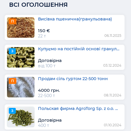
ВСІ ОГОЛОШЕННЯ
Висівка пшенична(гранульована)
П
150 €
22 т
06.11.2025
Купуємо на постійній основі гранул...
З
Договірна
від 100 т
03.12.2024
Продам сіль гуртом 22-500 тонн
П
4000 грн.
22-500 т
08.11.2024
Польская фирма AgroTorg Sp. z o.o. ...
З
Договірна
400 т
01.10.2024