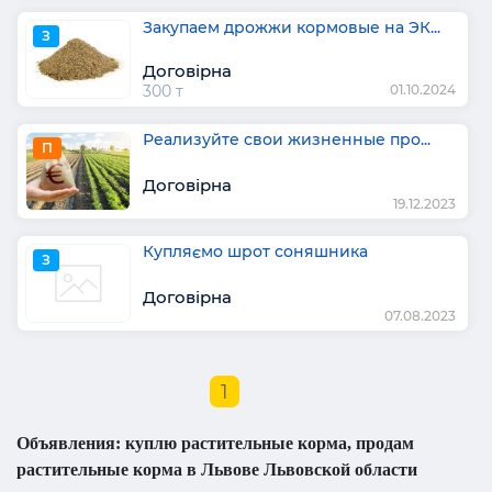
Закупаем дрожжи кормовые на ЭК...
З
Договірна
300 т
01.10.2024
Реализуйте свои жизненные про...
П
Договірна
19.12.2023
Купляємо шрот соняшника
З
Договірна
07.08.2023
1
Объявления: куплю растительные корма, продам
растительные корма в Львове Львовской области