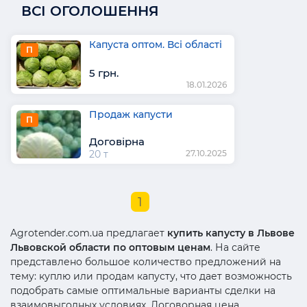
ВСІ ОГОЛОШЕННЯ
Капуста оптом. Всі області
П
5 грн.
18.01.2026
Продаж капусти
П
Договірна
20 т
27.10.2025
1
Agrotender.com.ua предлагает
купить капусту в Львове
Львовской области по оптовым ценам
. На сайте
представлено большое количество предложений на
тему: куплю или продам капусту, что дает возможность
подобрать самые оптимальные варианты сделки на
взаимовыгодных условиях. Договорная цена