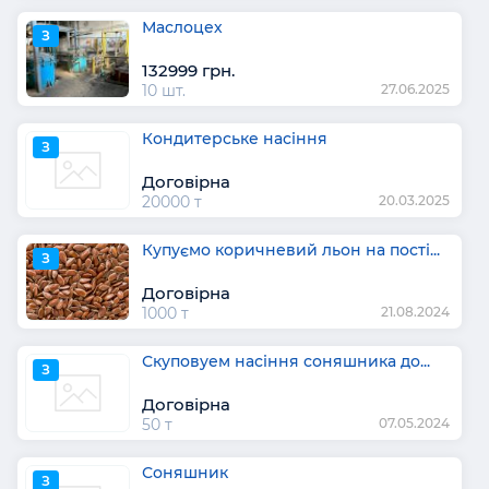
Маслоцех
З
132999 грн.
10 шт.
27.06.2025
Кондитерське насіння
З
Договірна
20000 т
20.03.2025
Купуємо коричневий льон на пості...
З
Договірна
1000 т
21.08.2024
Скуповуем насіння соняшника до...
З
Договірна
50 т
07.05.2024
Соняшник
З