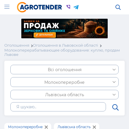
Оголошення
Оголошення в Львовской області
Молокоперерабатывающее оборудование: куплю, продам
Львове
Всі оголошення
Молокопереробне
Львівська область
Молокопереробне
Львівська область