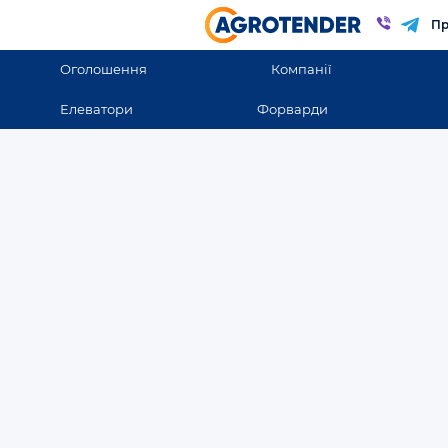
Пр
Оголошення
Компанії
Елеватори
Форварди
Оголошення
Оголошення в Львовс
Всі оголошення
ВСІ ОГОЛОШЕННЯ
Закупівля