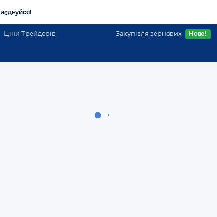
иєднуйся!
Ціни Трейдерів
Закупівля зернових
Нове!
кой області
Куплю масло, продам масло в Львове
Масло
Львівська область
Купуємо олію соєву сиру