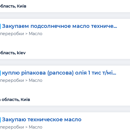
бласть, Київ
Закупаем подсолнечное масло техниче...
переробки > Масло
бласть, kiev
куплю ріпакова (рапсова) олія 1 тис т/мі...
переробки > Масло
 область, Київ
Закупаю техническое масло
переробки > Масло