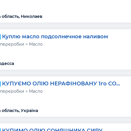
 область, Николаев
Куплю масло подсолнечное наливом
переробки > Масло
одесса
КУПУЄМО ОЛІЮ НЕРАФІНОВАНУ 1го СО...
переробки > Масло
 область, Україна
КУПИМО ОЛІЮ СОНЯШНИКА СИРУ