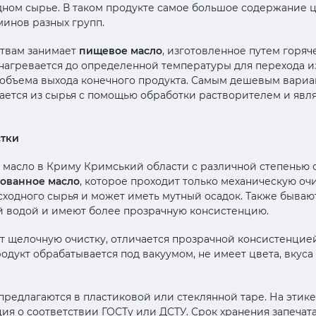
дном сырье. В таком продукте самое большое содержани
минов разных групп.
ствам занимает
пищевое масло
, изготовленное путем горяч
нагревается до определенной температуры для перехода и
 объема выхода конечного продукта. Самым дешевым вариа
ается из сырья с помощью обработки растворителем и явл
стки
 масло в Криму Кримський области с различной степенью 
ованное масло
, которое проходит только механическую очи
сходного сырья и может иметь мутный осадок. Также бываю
й водой и имеют более прозрачную консистенцию.
 щелочную очистку, отличается прозрачной консистенцие
укт обрабатывается под вакуумом, не имеет цвета, вкуса и
предлагаются в пластиковой или стеклянной таре. На этике
ция о соответствии ГОСТу или ДСТУ. Срок хранения запечат