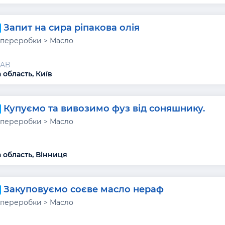
Запит на сира ріпакова олія
переробки > Масло
UAB
 область, Київ
Купуємо та вивозимо фуз від соняшнику.
переробки > Масло
 область, Вінниця
Закуповуємо соєве масло нераф
переробки > Масло