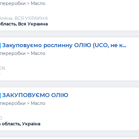
переробки > Масло
Алёна. ВСЯ УКРАИНА
область, Вся Украина
Закуповуємо рослинну ОЛІЮ (UCO, не к...
переробки > Масло
EN
-
ЗАКУПОВУЄМО ОЛІЮ
переробки > Масло
О
 область, Україна