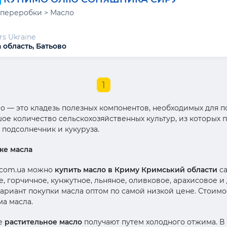
переробки > Масло
rs Ukraine
 область, Батьово
1
о — это кладезь полезных компонентов, необходимых для п
е количество сельскохозяйственных культур, из которых 
 подсолнечник и кукуруза.
же масла
.com.ua можно
купить масло в Криму Кримський области
са
е, горчичное, кунжутное, льняное, оливковое, арахисовое и
риант покупки масла оптом по самой низкой цене. Стоимост
ма масла.
ое
растительное масло
получают путем холодного отжима. В