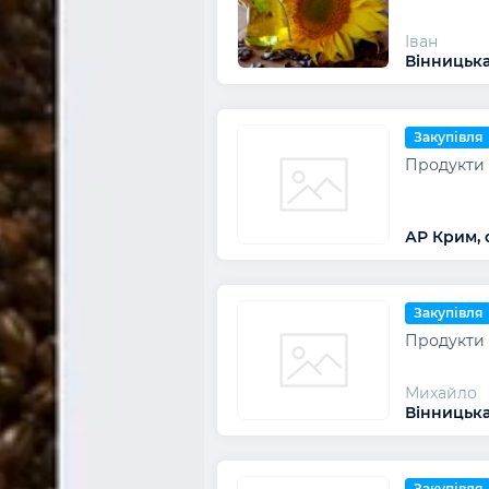
Іван
Вінницька
Закупівля
Продукти 
АР Крим, 
Закупівля
Продукти 
Михайло
Вінницька
Закупівля