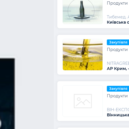
Продукти 
Тибемед. 
Київська 
Закупівля
Продукти 
NITRAGRE
АР Крим, 
Закупівля
Продукти 
ВІН-ЕКСП
Вінницька