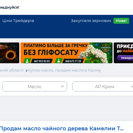
иєднуйся!
Ціни Трейдерів
Закупівля зернових
Нове!
кий області
Куплю масло, продам масло в Криму
Масло
АР Крим
Продам масло чайного дерева Камелии T...