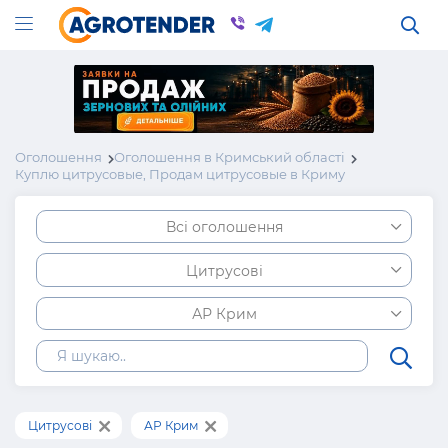
Оголошення
Оголошення в Кримський області
Куплю цитрусовые, Продам цитрусовые в Криму
Всі оголошення
Цитрусові
АР Крим
Цитрусові
АР Крим