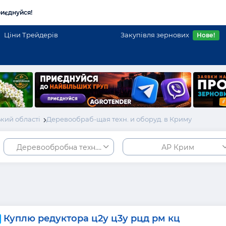
иєднуйся!
Ціни Трейдерів
Закупівля зернових
Нове!
кий області
Деревообраб-щая техн. и оборуд. в Криму
Деревообробна техн. та обладнання.
АР Крим
Куплю редуктора ц2у ц3у рцд рм кц