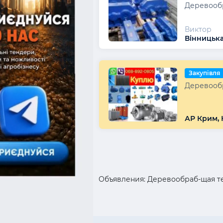
Деревообр
Виктор
Вінницька
Закупівля
Деревообро
АР Крим, 
Объявления: Деревообраб-щая те