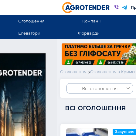
Пр
Оголошення
Компанії
Елеватори
Форварди
Оголошення
Оголошення в Кримсь
Всі оголошення
ВСІ ОГОЛОШЕННЯ
Закупівля