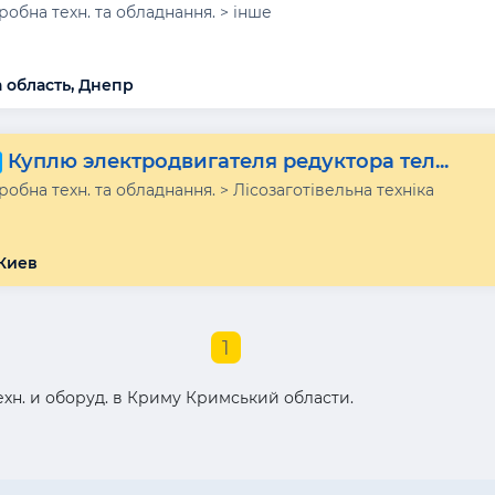
обна техн. та обладнання. > інше
 область, Днепр
Куплю электродвигателя редуктора тел...
бна техн. та обладнання. > Лісозаготівельна техніка
Киев
1
хн. и оборуд. в Криму Кримський области.