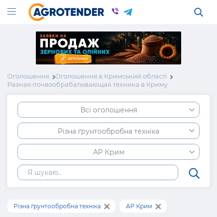
Оголошення
Оголошення в Кримський області
Разная почвообрабатывающая техника в Криму
Всі оголошення
Різна ґрунтообробна техніка
АР Крим
Різна ґрунтообробна техніка
АР Крим