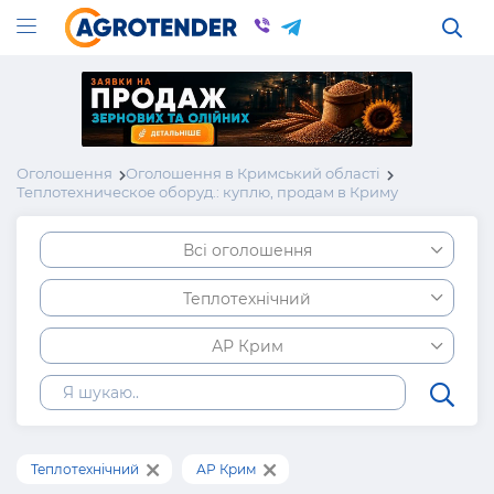
Оголошення
Оголошення в Кримський області
Теплотехническое оборуд.: куплю, продам в Криму
Всі оголошення
Теплотехнічний
АР Крим
Теплотехнічний
АР Крим