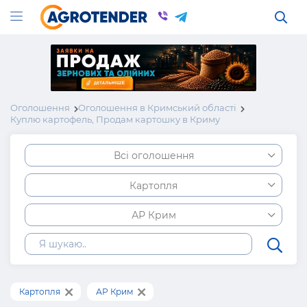
Оголошення
Оголошення в Кримський області
Куплю картофель, Продам картошку в Криму
Всі оголошення
Картопля
АР Крим
Картопля
АР Крим